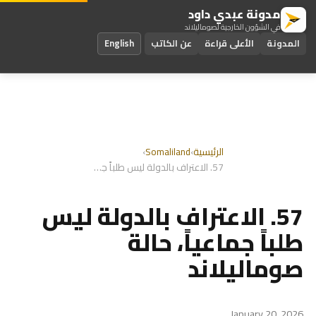
مدونة عبدي داود
في الشؤون الخارجية لصوماليلاند
المدونة
الأعلى قراءة
عن الكاتب
English
الرئيسية
›
Somaliland
›
57. الاعتراف بالدولة ليس طلباً جماعياً، حالة صوماليلاند
57. الاعتراف بالدولة ليس
طلباً جماعياً، حالة
صوماليلاند
January 20, 2026