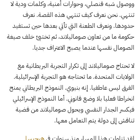
ووصول شبه قنصلي، وحوارات أمنية، وكلمات ودية لا
تنتهي. نحن نعرف كيف تنتهي هذه القصة. نعرف
حدودها. ونعرف الطعنة التي تأتي بعدها حين تستفيد
حكومة ما من تعاون صوماليلاند، ثم تختبئ خلف صيغة
الصومال نفسها عندما يصبح الاعتراف جديا.
لا تحتاج صوماليلاند إلى تكرار التجربة البريطانية مع
الولايات المتحدة. ما تحتاجه هو التجربة الإسرائيلية.
الفرق ليس عاطفيا. إنه بنيوي. النموذج البريطاني يمنح
انخراطا فعليا بلا وضع قانوني. أما النموذج الإسرائيلي
فيكسر الجدار النفسي ويحول صوماليلاند من قضية
تناقش إلى دولة يتم التعامل معها.
لقد تناولت هذا المسار منذ سنوات في
هرجيسا