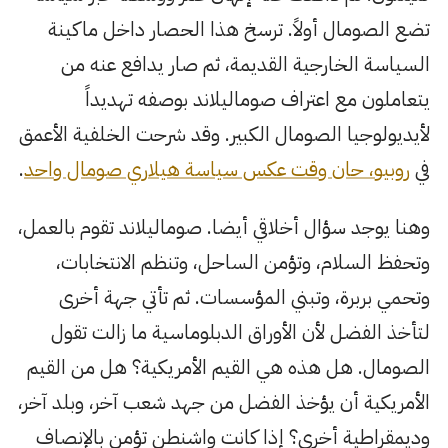
تضع الصومال أولاً. ترسخ هذا الحصار داخل ماكينة
السياسة الخارجية القديمة، ثم صار يدافع عنه من
يتعاملون مع اعتراف صوماليلاند بوصفه تهديداً
لأيديولوجيا الصومال الكبير. وقد شرحت الخلفية الأعمق
في
روبيو، حان وقت عكس سياسة هيلاري صومال واحد
.
وهنا يوجد سؤال أخلاقي أيضا. صوماليلاند تقوم بالعمل،
وتحفظ السلام، وتؤمن الساحل، وتنظم الانتخابات،
وتحمي بربرة، وتبني المؤسسات. ثم تأتي جهة أخرى
لتأخذ الفضل لأن الأوراق الدبلوماسية ما زالت تقول
الصومال. هل هذه هي القيم الأمريكية؟ هل من القيم
الأمريكية أن يؤخذ الفضل من جهد شعب آخر، وبلد آخر،
وديمقراطية أخرى؟ إذا كانت واشنطن تؤمن بالإنصاف