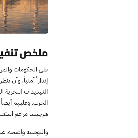
ملخص تنفي
على الحكومات والمراق
إنذاراً أمنياً، وأن ين
التهديدات البحرية ال
الحرب. وعليهم أيضاً 
هرجيسا مزاعم استقبال
والتوصية واضحة. على