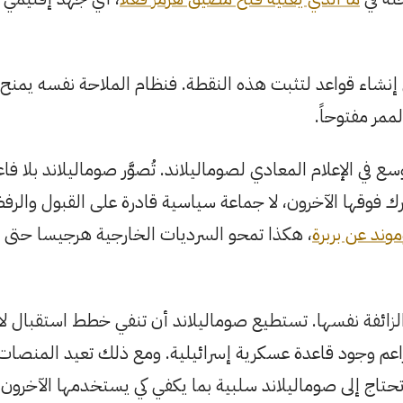
ى إنشاء قواعد لتثبت هذه النقطة. فنظام الملاحة نفسه يمنح
ممر مفتوحاً.
 في الإعلام المعادي لصوماليلاند. تُصوَّر صوماليلاند بلا فا
ك فوقها الآخرون، لا جماعة سياسية قادرة على القبول والرفض
وند عن بربرة
، هكذا تمحو السرديات الخارجية هرجيسا حتى 
زائفة نفسها. تستطيع صوماليلاند أن تنفي خطط استقبال ل
عم وجود قاعدة عسكرية إسرائيلية. ومع ذلك تعيد المنصات 
 تحتاج إلى صوماليلاند سلبية بما يكفي كي يستخدمها الآخرون،