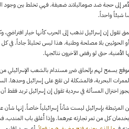
أمر إلى حجة ضد صوماليلاند ضعيفة. فهي تخلط بين وجود ا
شيئاً واحداً.
مق تقول إن إسرائيل تذهب إلى الحرب كأنها خيار افتراضي، و
 أو الحوثيين بلا مصلحة وطنية. هذا ليس تحليلاً جاداً. في ك
 الأمنية، حتى لو رفض الآخرون نتائجها.
 موقع يسمح لهم بإلحاق ضرر مستدام بالشعب الإسرائيلي م
الممرات البحرية، فالمشكلة لن تقع على إسرائيل وحدها. الس
ا يجوز اختزال المسألة في سردية تقول إن إسرائيل تريد فقط أ
لمرتبطة بإسرائيل ليست شأناً إسرائيلياً خاصاً. إنها شأن عا
يخدمان كل من تمر تجارته عبرهما. وإذا أُغلق باب المندب، 
ته في
ما الذي يعنيه فتح مضيق هرمز فعلاً
، أي جهد إقليمي و