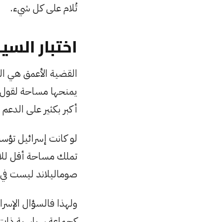
تُلام على كل شيء.
اختبار السي
القضية الأعمق هي الس
يمنحها مساحة لقول نع
أكبر بكثير على الدعم
لو كانت إسرائيل تؤسس 
تملك مساحة أقل للا
صوماليلاند ليست في 
ولهذا فالسؤال الإسرا
كجماعة سياسية ذات س