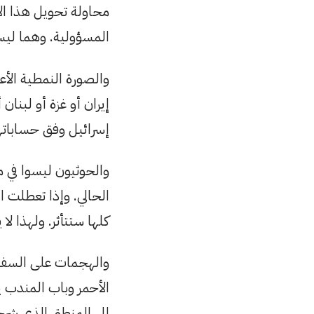
محاولة تحويل هذا ال
المسؤولية. وهما ليسا 
والصورة النمطية الأع
إيران أو غزة أو لبنان
إسرائيل وفق حساباتها
والحوثيون ليسوا في
الحالي. وإذا تعطلت 
كلها ستتأثر. ولهذا ل
والهجمات على السفن ا
الأحمر وباب المندب 
إلى المنطق الذي شرح