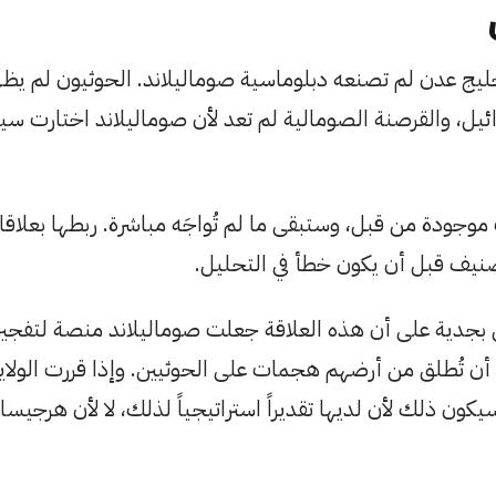
خليج عدن لم تصنعه دبلوماسية صوماليلاند. الحوثيون لم يظ
ئيل، والقرصنة الصومالية لم تعد لأن صوماليلاند اختارت سي
وجودة من قبل، وستبقى ما لم تُواجَه مباشرة. ربطها بعلاقا
صنيف قبل أن يكون خطأ في التحليل.
ل بجدية على أن هذه العلاقة جعلت صوماليلاند منصة لتفجير 
 أن تُطلق من أرضهم هجمات على الحوثيين. وإذا قررت الولاي
كون ذلك لأن لديها تقديراً استراتيجياً لذلك، لا لأن هرجيس