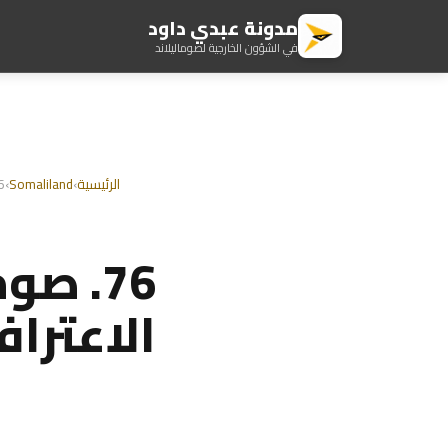
مدونة عبدي داود
في الشؤون الخارجية لصوماليلاند
الرئيسية
›
Somaliland
›
76. صوماليلان
76. ص
الاعترا