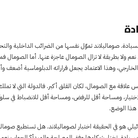
ادة
يادة. صوماليلاند تموّل نفسها من الضرائب الداخلية والتحو
م ولا بطريقة لا تزال الصومال عاجزة عنها. أما الصومال فما
 الخارجي، وهذا الاعتماد يجعل قراراته الدبلوماسية أضعف و
علاقة مع الصومال، لكان القلق أكبر. فالدولة التي لا تملك استق
ختيار، ومساحة أقل للرفض، ومساحة أقل للانضباط في سلوك
هذا الوضع.
ئيلي هو في الحقيقة اختبار لصوماليلاند. هل تستطيع صومال
يادة، تختار شركاءها وفق المصلحة والمبدأ؟ الجواب نعم، 