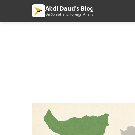
Abdi Daud's Blog
On Somaliland Foreign Affairs